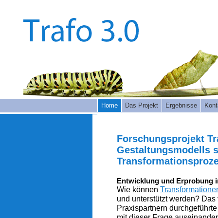
Home
Das Projekt
Ergebnisse
Kont
Forschungsprojekt Tr
Gestaltungsmodells s
Transformationsproze
Entwicklung und Erprobung i
Wie können
Transformatione
und unterstützt werden? Das
Praxispartnern durchgeführte 
mit dieser Frage auseinander